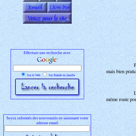
Effectuer une recherche avec
P
mais bien prati
Sur le Web
Sur Balade en famille
L
même route pour
Soyez informés des nouveautés en saisissant votre
adresse email