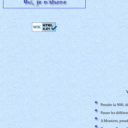
V
Prendre la N90, d
Passer les différe
A Moutiers, prend