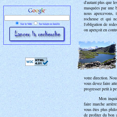
d'autant plus que le
masquées par une b
nous apercevons, t
rocheuse et qui n
l'obligation de rede
Sur le Web
Sur balade en famille
on aperçoit en contre
votre direction. Nous
vous devez faire att
progresser petit à pe
Mon inquié
faire marche arrièr
vous êtes plus phil
de profiter du bon 