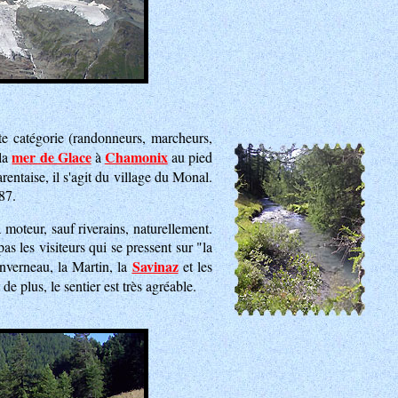
te catégorie (randonneurs, marcheurs,
mer de Glace
Chamonix
 la
à
au pied
ntaise, il s'agit du village du Monal.
87.
 moteur, sauf riverains, naturellement.
s les visiteurs qui se pressent sur "la
Savinaz
inverneau, la Martin, la
et les
de plus, le sentier est très agréable.