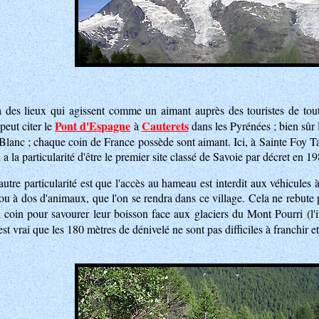
a des lieux qui agissent comme un aimant auprès des touristes de tou
Pont d'Espagne
Cauterets
peut citer le
à
dans les Pyrénées ; bien sûr
anc ; chaque coin de France possède sont aimant. Ici, à Sainte Foy Tare
 la particularité d'être le premier site classé de Savoie par décret en 19
utre particularité est que l'accès au hameau est interdit aux véhicules à
ou à dos d'animaux, que l'on se rendra dans ce village. Cela ne rebute pa
u coin pour savourer leur boisson face aux glaciers du Mont Pourri (l'
st vrai que les 180 mètres de dénivelé ne sont pas difficiles à franchir et 