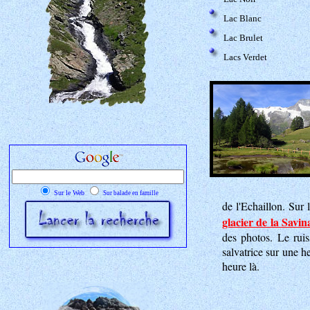
Lac Blanc
Lac Brulet
Lacs Verdet
Sur le Web
Sur balade en famille
de l'Echaillon. Sur 
glacier de la Savin
des photos. Le rui
salvatrice sur une h
heure là.