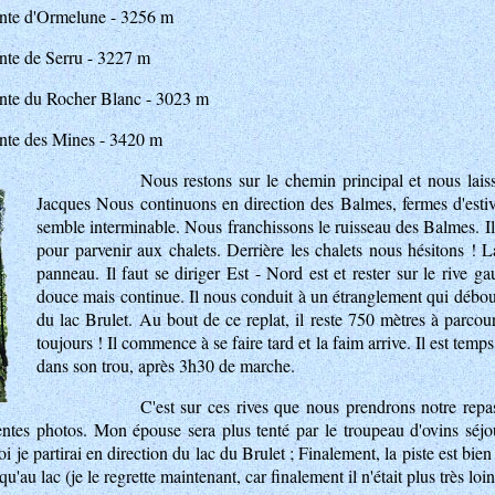
inte d'Ormelune - 3256 m
nte de Serru - 3227 m
inte du Rocher Blanc - 3023 m
nte des Mines - 3420 m
Nous restons sur le chemin principal et nous laiss
Jacques Nous continuons en direction des Balmes, fermes d'estive
semble interminable. Nous franchissons le ruisseau des Balmes. I
pour parvenir aux chalets. Derrière les chalets nous hésitons ! 
panneau. Il faut se diriger Est - Nord est et rester sur le rive g
douce mais continue. Il nous conduit à un étranglement qui débouc
du lac Brulet. Au bout de ce replat, il reste 750 mètres à parco
toujours ! Il commence à se faire tard et la faim arrive. Il est tem
dans son trou, après 3h30 de marche.
C'est sur ces rives que nous prendrons notre repa
entes photos. Mon épouse sera plus tenté par le troupeau d'ovins séj
i je partirai en direction du lac du Brulet ; Finalement, la piste est bi
qu'au lac (je le regrette maintenant, car finalement il n'était plus très loin