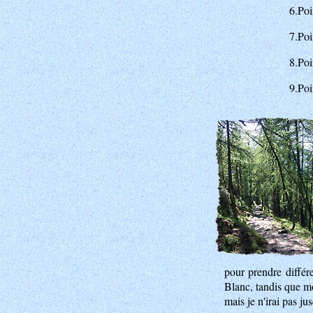
6.Po
7.Poi
8.Po
9.Poi
pour prendre différ
Blanc, tandis que mo
mais je n'irai pas jus