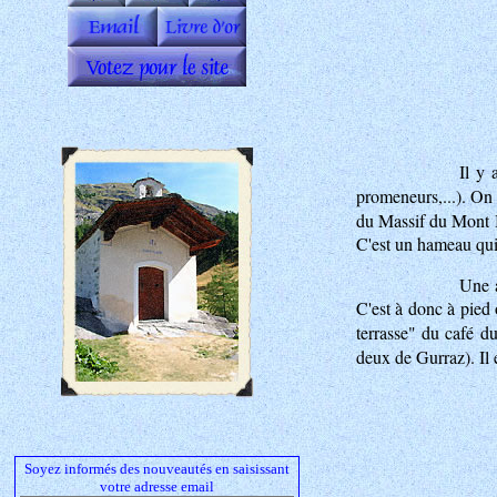
Il y 
promeneurs,...). On 
du Massif du Mont Bl
C'est un hameau qui a
Une a
C'est à donc à pied 
terrasse" du café d
deux de Gurraz). Il e
Soyez informés des nouveautés en saisissant
votre adresse email