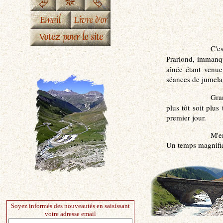
C'e
Prariond, immanq
aînée étant venue
séances de jumela
Gra
plus tôt soit plus
premier jour.
M'e
Un temps magnifiqu
Soyez informés des nouveautés en saisissant
votre adresse email