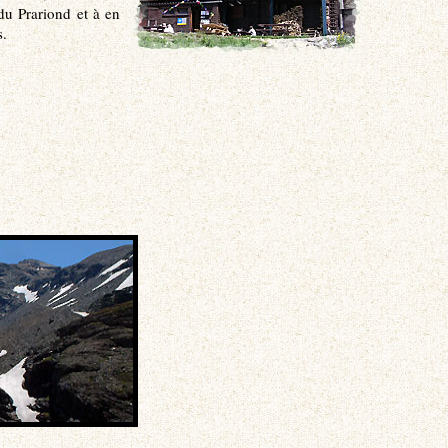
 du Prariond et à en
s.