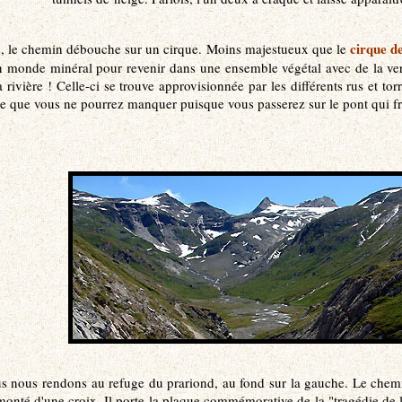
cirque d
s, le chemin débouche sur un cirque. Moins majestueux que le
n monde minéral pour revenir dans une ensemble végétal avec de la ver
 rivière ! Celle-ci se trouve approvisionnée par les différents rus et to
e que vous ne pourrez manquer puisque vous passerez sur le pont qui fran
s nous rendons au refuge du prariond, au fond sur la gauche. Le chemi
onté d'une croix. Il porte la plaque commémorative de la "tragédie de la