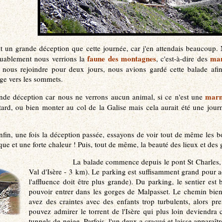
st un grande déception que cette journée, car j'en attendais beaucoup.
faune des montagnes
mar
uablement nous verrions la
, c'est-à-dire des
 nous rejoindre pour deux jours, nous avions gardé cette balade af
ge vers les sommets.
marm
nde déception car nous ne verrons aucun animal, si ce n'est une
 tard, ou bien monter au col de la Galise mais cela aurait été une jour
nfin, une fois la déception passée, essayons de voir tout de même les b
e et une forte chaleur ! Puis, tout de même, la beauté des lieux et des
La balade commence depuis le pont St Charles, en
Val d'Isère - 3 km). Le parking est suffisamment grand pour ac
l'affluence doit être plus grande). Du parking, le sentier est
pouvoir entrer dans les gorges de Malpasset. Le chemin bien 
avez des craintes avec des enfants trop turbulents, alors pr
pouvez admirer le torrent de l'Isère qui plus loin deviendra
tunnels de neige. Parfois, l'un deux a craqué et laisse apparaît