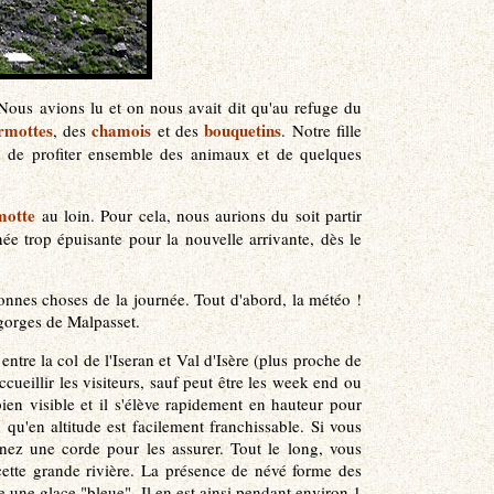
 Nous avions lu et on nous avait dit qu'au refuge du
mottes
chamois
bouquetins
, des
et des
. Notre fille
in de profiter ensemble des animaux et de quelques
otte
au loin. Pour cela, nous aurions du soit partir
née trop épuisante pour la nouvelle arrivante, dès le
onnes choses de la journée. Tout d'abord, la météo !
 gorges de Malpasset.
tre la col de l'Iseran et Val d'Isère (plus proche de
cueillir les visiteurs, sauf peut être les week end ou
 bien visible et il s'élève rapidement en hauteur pour
qu'en altitude est facilement franchissable. Si vous
enez une corde pour les assurer. Tout le long, vous
 cette grande rivière. La présence de névé forme des
re une glace "bleue". Il en est ainsi pendant environ 1