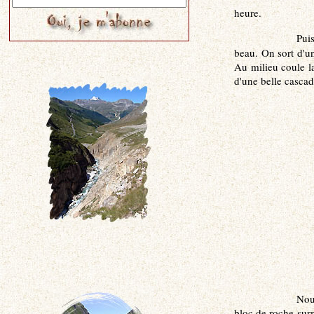
heure.
Pui
beau. On sort d'u
Au milieu coule la
d'une belle cascad
Nou
bloc de roche surm