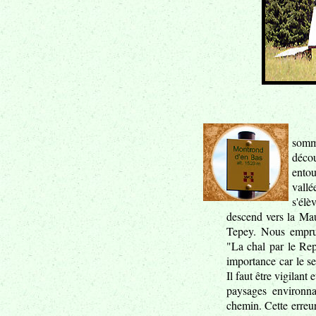
somm
décou
ento
vallé
s'élè
descend vers la Mau
Tepey. Nous emprun
"La chal par le Rep
importance car le se
Il faut être vigilant 
paysages environn
chemin. Cette erreu