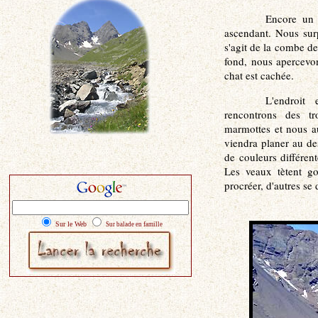
Encore un p
ascendant. Nous surp
s'agit de la combe de
fond, nous apercevon
chat est cachée.
L'endroit 
rencontrons des t
marmottes et nous a
viendra planer au de
de couleurs différen
Les veaux tètent g
procréer, d'autres se
Sur le Web
Sur balade en famille