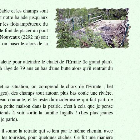
éable et les champs sont
t notre balade jusqu'aux
r les flots impétueux du
e finit de placer un pont
s Nouveaux (2292 m) soit
, on bascule alors de la
lette pour atteindre le chalet de l'Ermite (le grand plan).
à l'âge de 79 ans en bas d'une butte alors qu'il rentrait du
 et sa situation, on comprend le choix de l'Ermite ; bel
ages), des champs tout autour, plus bas coule une rivière.
 l'eau courante, et le reste du modernisme qui fait parti de
 petite maison dans la prairie, c'est à cela que je pense
tends à voir sortir la famille Ingalls ! (Les plus jeunes
je parle).
il sonne la retraite qui se fera par le même chemin, avec
r les touristes, pour quelques clichés. Ce fut une manière