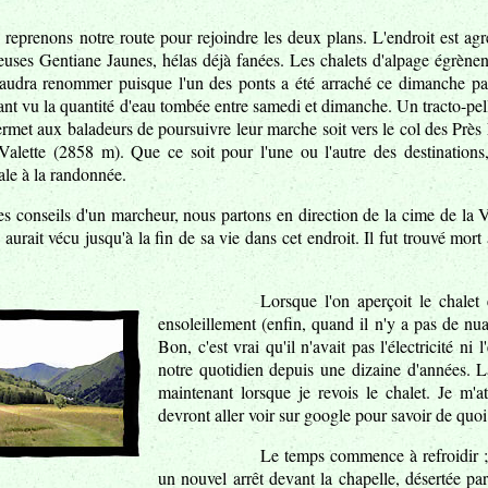
reprenons notre route pour rejoindre les deux plans. L'endroit est agr
ses Gentiane Jaunes, hélas déjà fanées. Les chalets d'alpage égrènen
 faudra renommer puisque l'un des ponts a été arraché ce dimanche pa
ant vu la quantité d'eau tombée entre samedi et dimanche. Un tracto-pell
ermet aux baladeurs de poursuivre leur marche soit vers le col des Prè
Valette (2858 m). Que ce soit pour l'une ou l'autre des destinations
le à la randonnée.
es conseils d'un marcheur, nous partons en direction de la cime de la Va
urait vécu jusqu'à la fin de sa vie dans cet endroit. Il fut trouvé mort 
Lorsque l'on aperçoit le chalet
ensoleillement (enfin, quand il n'y a pas de nu
Bon, c'est vrai qu'il n'avait pas l'électricité ni
notre quotidien depuis une dizaine d'années. La
maintenant lorsque je revois le chalet. Je m'at
devront aller voir sur google pour savoir de quoi 
Le temps commence à refroidir ; 
un nouvel arrêt devant la chapelle, désertée pa