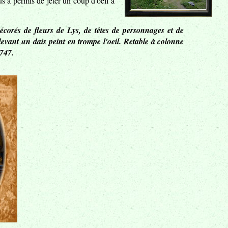
s a permis de jeter un coup d'oeil à
décorés de fleurs de Lys, de têtes de personnages et de
 devant un dais peint en trompe l'oeil. Retable à colonne
1747.