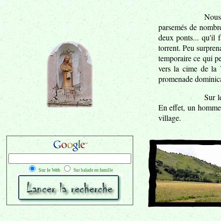
Nous 
parsemés de nombreu
deux ponts... qu'il
torrent. Peu surpren
temporaire ce qui p
vers la cime de la 
promenade dominica
Sur l
En effet, un homme a
village.
Sur le Web
Sur balade en famille