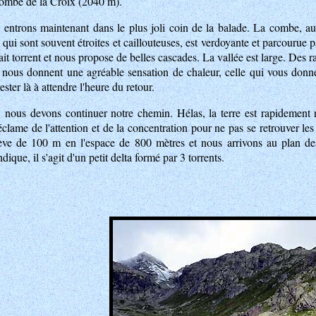
combe de la Croix (2040 m).
entrons maintenant dans le plus joli coin de la balade. La combe, au
i sont souvent étroites et caillouteuses, est verdoyante et parcourue p
it torrent et nous propose de belles cascades. La vallée est large. Des r
t nous donnent une agréable sensation de chaleur, celle qui vous donne
ester là à attendre l'heure du retour.
 nous devons continuer notre chemin. Hélas, la terre est rapidement
clame de l'attention et de la concentration pour ne pas se retrouver les 4
ve de 100 m en l'espace de 800 mètres et nous arrivons au plan de
que, il s'agit d'un petit delta formé par 3 torrents.