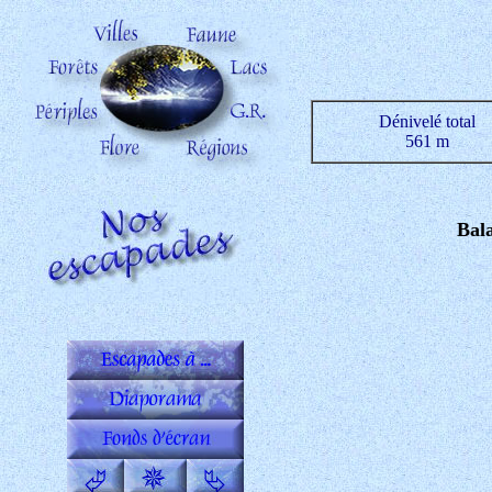
Dénivelé total
561 m
Bala