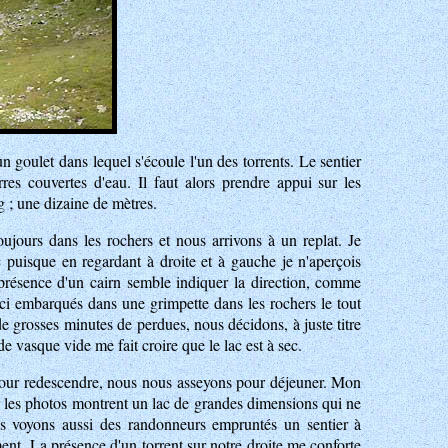
goulet dans lequel s'écoule l'un des torrents. Le sentier
res couvertes d'eau. Il faut alors prendre appui sur les
g ; une dizaine de mètres.
ujours dans les rochers et nous arrivons à un replat. Je
puisque en regardant à droite et à gauche je n'aperçois
a présence d'un cairn semble indiquer la direction, comme
ici embarqués dans une grimpette dans les rochers le tout
e grosses minutes de perdues, nous décidons, à juste titre
 vasque vide me fait croire que le lac est à sec.
our redescendre, nous nous asseyons pour déjeuner. Mon
ar les photos montrent un lac de grandes dimensions qui ne
s voyons aussi des randonneurs empruntés un sentier à
nt. La présence d'un torrent sur notre droite me conforte