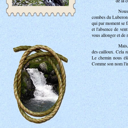
de la 
Nous 
combes du Luberon qu
qui par moment se fa
et l'absence de ven
vous allonger et de r
Mais,
des cailloux. Cela ré
Le chemin nous élè
Comme son nom l'indi