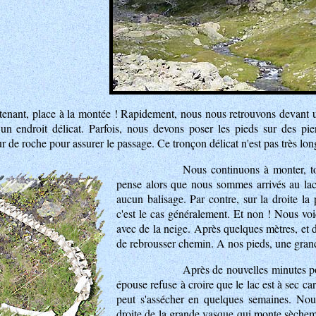
enant, place à la montée ! Rapidement, nous nous retrouvons devant un 
 un endroit délicat. Parfois, nous devons poser les pieds sur des pier
r de roche pour assurer le passage. Ce tronçon délicat n'est pas très lon
Nous continuons à monter, to
pense alors que nous sommes arrivés au lac 
aucun balisage. Par contre, sur la droite l
c'est le cas généralement. Et non ! Nous vo
avec de la neige. Après quelques mètres, et d
de rebrousser chemin. A nos pieds, une grande
Après de nouvelles minutes p
épouse refuse à croire que le lac est à sec c
peut s'assécher en quelques semaines. Nou
droite de la grande vasque qui monte sècheme